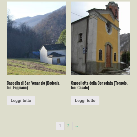
Cappella di San Venanzio (Bedonia,
Cappelletta della Consolata (Tornolo,
loc. Foppiano)
loc. Casale)
Leggi tutto
Leggi tutto
1
2
→