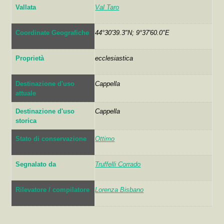
Vallata
Val Taro
Coordinate Geografiche
44°30'39.3"N; 9°37'60.0"E
Proprietà
ecclesiastica
Destinazione d'uso
Cappella
attuale
Destinazione d'uso
Cappella
storica
Stato di conservazione
Ottimo
Segnalato da
Truffelli Corrado
Rilevatore / compilatore
Lorenza Bisbano