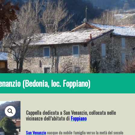
enanzio (Bedonia, loc. Foppiano)
Cappella dedicata a San Venanzio, collocata nelle
vicinanze dell’abitato di
Foppiano
San Venanzio
nacque da nobile famiglia verso la metà del secolo