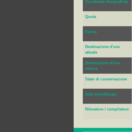
Coordinate Geografiche
Quota
Epoca
Destinazione d'uso
attuale
Destinazione d'uso
storica
Stato di conservazione
Data sopralluogo
Rilevatore / compilatore