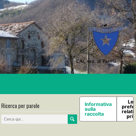
Le 
Ricerca per parole
Informativa
prefe
sulla
relati
raccolta
pri