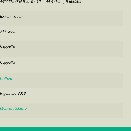
44°28'18.0"N 9°35'07.4"E ; 44.471654, 9.585389
627 mt. s.l.m.
XIX Sec.
Cappella
Cappella
Cattivo
5 gennaio 2018
Montali Roberto