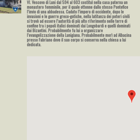
VI. Vescovo di Luni dal 594 al 603 costituì nella casa paterna un
monastero femminile, per il quale ottenne dallo stesso Pontefice
l’invio di una abbadessa. Caduto l’impero di occidente, dopo le
invasioni e le guerre greco-gotiche, nella latitanza dei poteri civili
si trovò ad essere l’autorità di più alto riferimento nelle terre di
confine tra i popoli italici dominati dai Longobardi e quelli dominati
dai Bizantini. Probabilmente fu lui a organizzare
l’evangelizzazione della Lunigiana. Probabilmente morì ad Albacina
presso Fabriano dove il suo corpo si conserva nella chiesa a lui
dedicata.