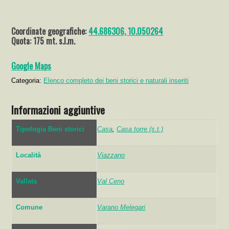
Coordinate geografiche:
44.686306, 10.050264
Quota: 175 mt. s.l.m.
Google Maps
Categoria:
Elenco completo dei beni storici e naturali inseriti
Informazioni aggiuntive
Tipologia Beni storici
Casa
,
Casa torre (s.t.)
Località
Viazzano
Vallata
Val Ceno
Comune
Varano Melegari