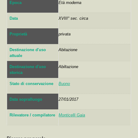
Epoca
Età moderna
Data
XVIII° sec. circa
Proprietà
privata
Destinazione d'uso
Abitazione
attuale
Destinazione d'uso
Abiltazione
storica
Stato di conservazione
Buono
Data sopralluogo
27/01/2017
Rilevatore / compilatore
Monticelli Gaia