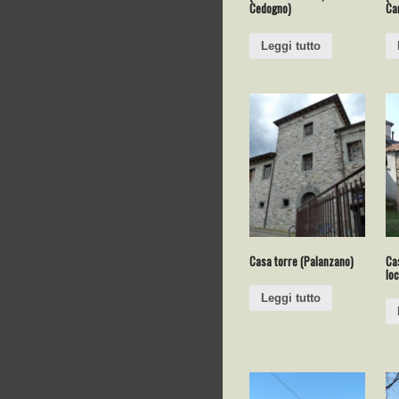
Cedogno)
Ca
Leggi tutto
Casa torre (Palanzano)
Ca
loc
Leggi tutto