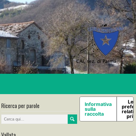
Le 
Ricerca per parole
Informativa
prefe
sulla
relati
raccolta
pri
Vallata