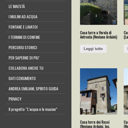
LE MAESTÀ
I MULINI AD ACQUA
FONTANE E LAVATOI
Casa torre a Verola di
Cas
Antreola (Neviano Arduini)
(La
I TERMINI DI CONFINE
PERCORSI STORICI
Leggi tutto
PER SAPERNE DI PIU’
COLLABORA ANCHE TU
DATI CENSIMENTO
ANDREA EMILIANI, SPIRITO GUIDA
PRIVACY
Il progetto “L’acqua e le macine”
Casa torre dei Rossi
Ca
(Neviano Arduini, loc.
(Ne