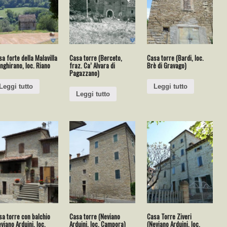
a forte della Malavilla
Casa torre (Berceto,
Casa torre (Bardi, loc.
nghirano, loc. Riano
fraz. Ca’ Alvara di
Brè di Gravago)
Pagazzano)
Leggi tutto
Leggi tutto
Leggi tutto
sa torre con balchio
Casa torre (Neviano
Casa Torre Ziveri
viano Arduini, loc.
Arduini, loc. Campora)
(Neviano Arduini, loc.