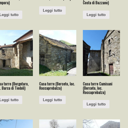
mpora)
Costa di Bazzano)
Leggi tutto
Leggi tutto
Leggi tutto
sa torre (Borgotaro,
Casa torre (Berceto, loc.
Casa torre Camisani
. Barca di Tiedoli)
Roccaprebalza)
(Berceto, loc.
Roccaprebalza)
Leggi tutto
Leggi tutto
Leggi tutto