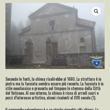
Secondo le fonti, la chiesa risalirebbe al 1660. La struttura è in
pietra ma la facciata sembra essere più recente. La facciata è in
stile neoclassico e presenta nel timpano lo stemma della Città
del Vaticano. Al suo interno, la chiesa è ricca di arredi sacri e
pezzi d’interesse artistico, alcuni risalenti al XVII secolo (1).
Il campanile seicentesco è a se stante rispetto alla chiesa. La