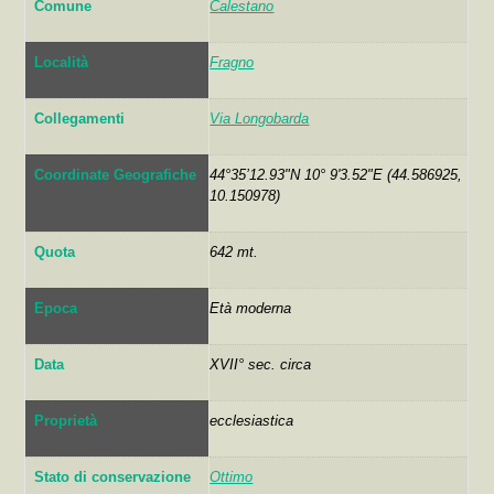
Comune
Calestano
Località
Fragno
Collegamenti
Via Longobarda
Coordinate Geografiche
44°35’12.93"N 10° 9'3.52"E (44.586925,
10.150978)
Quota
642 mt.
Epoca
Età moderna
Data
XVII° sec. circa
Proprietà
ecclesiastica
Stato di conservazione
Ottimo