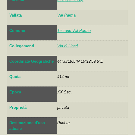
Vallata
Val Parma
Comune
Tizzano Val Parma
Collegamenti
Via di Linari
Coordinate Geografiche
44°33'19.5"N 10°12'59.5"E
Quota
414 mt.
Epoca
XX Sec.
Proprietà
privata
Destinazione d'uso
Rudere
attuale