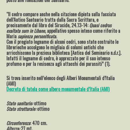
“Il cedro compare anche nella citazione dipinta sulla facciata
dell’Antico Santuario tratta dalla Sacra Scrittura, e
precisamente dal libro del Siracide, 24.13-14:
Quasi cedrus
exaltata sum in Libano
, appellativo spesso inteso come riferito a
Maria
sapienza personificata
.
Con il pregiato legname di alcuni cedri, sono state costruite le
librerieche accolgono le migliaia di columi antichi che
arricchiscono la preziosa biblioteca [Antica del Seminario n.d.r.].
Infatti il legname di cedro, è apprezzato per il suo intenso
profumo e per la resisenza agli attacchi dei parassiti” (1).
Si trova inserito nell’elenco degli Alberi Monumentali d’Italia
(AMI)
Decreto di tutela come albero monumentale d’Italia (AMI)
Stato sanitario:
ottimo
Stato strutturale:
ottimo
Circonferenza
: 470 cm.
Altezza:
27 mt.