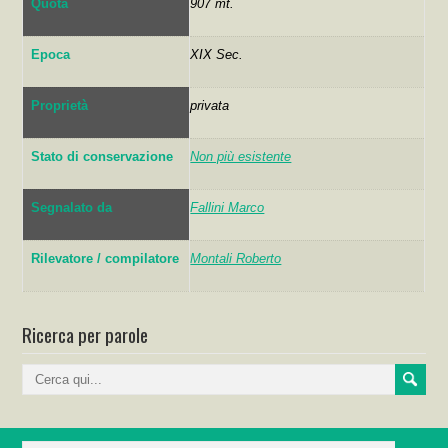
Quota
907 mt.
Epoca
XIX Sec.
Proprietà
privata
Stato di conservazione
Non più esistente
Segnalato da
Fallini Marco
Rilevatore / compilatore
Montali Roberto
Ricerca per parole