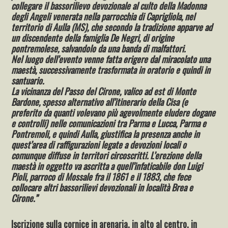
collegare il bassorilievo devozionale al culto della Madonna
degli Angeli venerata nella parrocchia di Caprigliola, nel
territorio di Aulla (MS), che secondo la tradizione apparve ad
un discendente della famiglia De Negri, di origine
pontremolese, salvandolo da una banda di malfattori.
Nel luogo dell’evento venne fatta erigere dal miracolato una
maestà, successivamente trasformata in oratorio e quindi in
santuario.
La vicinanza del Passo del Cirone, valico ad est di Monte
Bardone, spesso alternativo all’itinerario della Cisa (e
preferito da quanti volevano più agevolmente eludere dogane
e controlli) nelle comunicazioni tra Parma e Lucca, Parma e
Pontremoli, e quindi Aulla, giustifica la presenza anche in
quest’area di raffigurazioni legate a devozioni locali o
comunque diffuse in territori circoscritti. L’erezione della
maestà in oggetto va ascritta a quell’infaticabile don Luigi
Pioli, parroco di Mossale fra il 1861 e il 1883, che fece
collocare altri bassorilievi devozionali in località Brea e
Cirone.”
Iscrizione sulla cornice in arenaria, in alto al centro, in