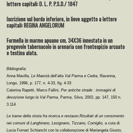
lettere capitali: D. L. P. P.S.D./ 1847
Iscrizione sul bordo inferiore, in lieve aggetto a lettere
capitali: REGINA ANGELORUM
Formella in marmo apuano cm. 34X36 innestata in un
pregevole tabernacolo in arenaria con frontespizio arcuato
e testina alata.
Bibliografia:
Anna Mavilla,
Le Maestà dell’alta Val Parma e Cedra
, Ravenna,
Longo, 1996, p. 177, n. 4-33, fig. 4-33
Caterina Rapetti, Marco Fallini,
Per antiche strade : immagini di
devozione lungo la Val Parma
, Parma, Silva, 2002, pp. 147, 150 n.
3.114
Le trame della storia fra ricerca e restauro.Risultati di un censimento
nei comuni di Langhirano, Lesignano, Tizzano, Corniglio,
a cura di
Lucia Fornari Schianchi con la collaborazione di Mariangela Giusto,