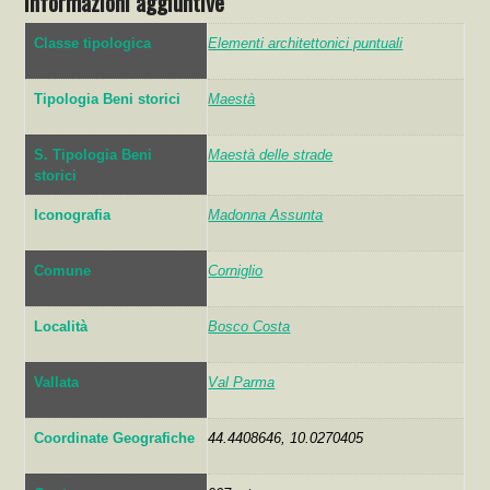
Informazioni aggiuntive
Classe tipologica
Elementi architettonici puntuali
Tipologia Beni storici
Maestà
S. Tipologia Beni
Maestà delle strade
storici
Iconografia
Madonna Assunta
Comune
Corniglio
Località
Bosco Costa
Vallata
Val Parma
Coordinate Geografiche
44.4408646, 10.0270405