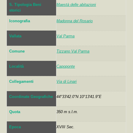
S. Tipologia Beni
Maestà delle abitazioni
storici
Iconografia
Madonna del Rosario
Vallata
Val Parma
Comune
Tizzano Val Parma
Località
Capoponte
Collegamenti
Via di Linari
Coordinate Geografiche
44°33'42.0"N 10°13'41.9"E
Quota
350 m s.l.m.
Epoca
XVIII Sec.