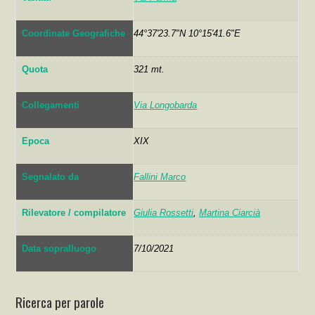
Coordinate Geografiche
44°37'23.7"N 10°15'41.6"E
Quota
321 mt.
Collegamenti
Via Longobarda
Epoca
XIX
Segnalato da
Fallini Marco
Rilevatore / compilatore
Giulia Rossetti
,
Martina Ciarcià
Data sopralluogo
7/10/2021
Ricerca per parole