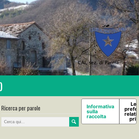
)
Le 
Ricerca per parole
Informativa
prefe
sulla
relati
raccolta
pri