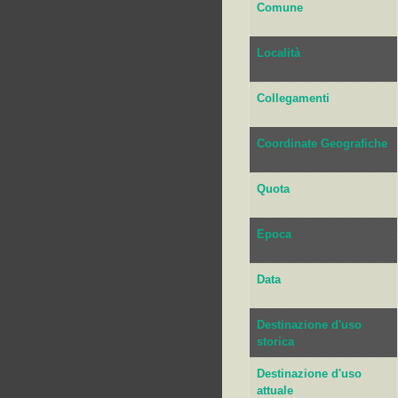
Comune
Località
Collegamenti
Coordinate Geografiche
Quota
Epoca
Data
Destinazione d'uso
storica
Destinazione d'uso
attuale