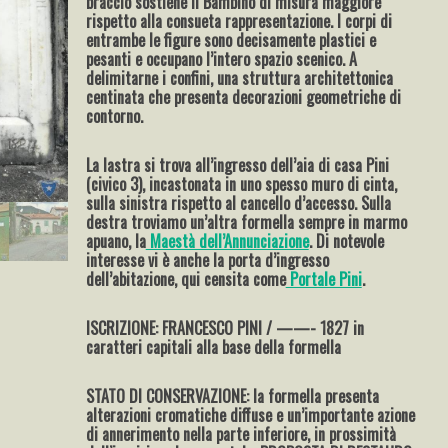
braccio sostiene il Bambino di misura maggiore
rispetto alla consueta rappresentazione. I corpi di
entrambe le figure sono decisamente plastici e
pesanti e occupano l’intero spazio scenico. A
delimitarne i confini, una struttura architettonica
centinata che presenta decorazioni geometriche di
contorno.
La lastra si trova all’ingresso dell’aia di casa Pini
(civico 3), incastonata in uno spesso muro di cinta,
sulla sinistra rispetto al cancello d’accesso. Sulla
destra troviamo un’altra formella sempre in marmo
apuano, la
Maestà dell’Annunciazione
. Di notevole
interesse vi è anche la porta d’ingresso
dell’abitazione, qui censita come
Portale Pini
.
ISCRIZIONE: FRANCESCO PINI / ——- 1827 in
caratteri capitali alla base della formella
STATO DI CONSERVAZIONE: la formella presenta
alterazioni cromatiche diffuse e un’importante azione
di annerimento nella parte inferiore, in prossimità