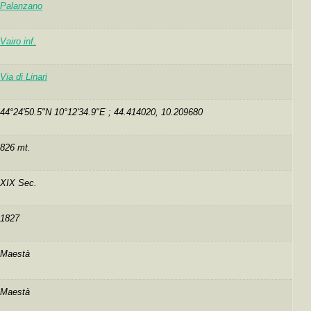
Palanzano
Vairo inf.
Via di Linari
44°24'50.5"N 10°12'34.9"E ; 44.414020, 10.209680
826 mt.
XIX Sec.
1827
Maestà
Maestà