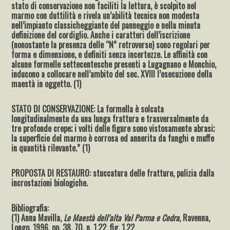
stato di conservazione non faciliti la lettura, è scolpito nel
marmo con duttilità e rivela un’abilità tecnica non modesta
nell’impianto classicheggiante del panneggio e nella minuta
definizione del cordiglio. Anche i caratteri dell’iscrizione
(nonostante la presenza delle “N” retroverse) sono regolari per
forma e dimensione, e definiti senza incertezze. Le affinità con
alcune formelle settecentesche presenti a Lugagnano e Monchio,
inducono a collocare nell’ambito del sec. XVIII l’esecuzione della
maestà in oggetto. (1)
STATO DI CONSERVAZIONE: La formella è solcata
longitudinalmente da una lunga frattura e trasversalmente da
tre profonde crepe; i volti delle figure sono vistosamente abrasi;
la superficie del marmo è corrosa ed annerita da funghi e muffe
in quantità rilevante.” (1)
PROPOSTA DI RESTAURO: stuccatura delle fratture, pulizia dalla
incrostazioni biologiche.
Bibliografia:
(1) Anna Mavilla,
Le Maestà dell’alta Val Parma e Cedra
, Ravenna,
Longo, 1996, pp. 38, 70, n. 1.22, fig. 1.22