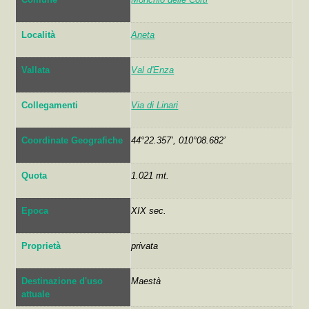
Località
Aneta
Vallata
Val d'Enza
Collegamenti
Via di Linari
Coordinate Geografiche
44°22.357’, 010°08.682’
Quota
1.021 mt.
Epoca
XIX sec.
Proprietà
privata
Destinazione d'uso
Maestà
attuale