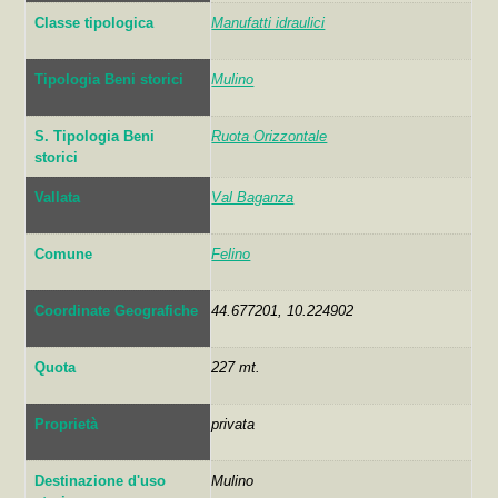
Classe tipologica
Manufatti idraulici
Tipologia Beni storici
Mulino
S. Tipologia Beni
Ruota Orizzontale
storici
Vallata
Val Baganza
Comune
Felino
Coordinate Geografiche
44.677201, 10.224902
Quota
227 mt.
Proprietà
privata
Destinazione d'uso
Mulino