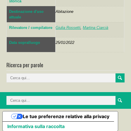
storica
Destinazione d'uso
Abitazione
attuale
Rilevatore / compilatore
Giulia Rossetti
,
Martina Ciarcià
Data sopralluogo
25/01/2022
Ricerca per parole
Le tue preferenze relative alla privacy
Informativa sulla raccolta