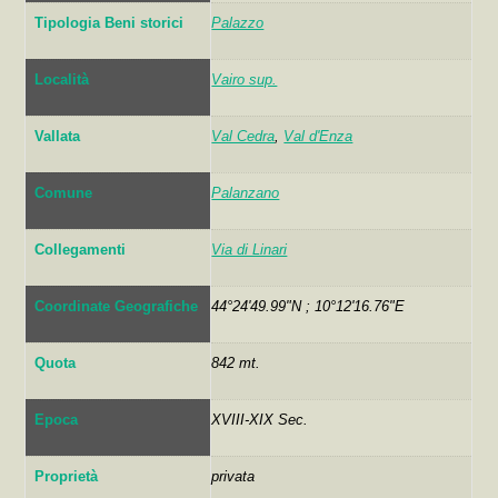
Tipologia Beni storici
Palazzo
Località
Vairo sup.
Vallata
Val Cedra
,
Val d'Enza
Comune
Palanzano
Collegamenti
Via di Linari
Coordinate Geografiche
44°24'49.99"N ; 10°12'16.76"E
Quota
842 mt.
Epoca
XVIII-XIX Sec.
Proprietà
privata