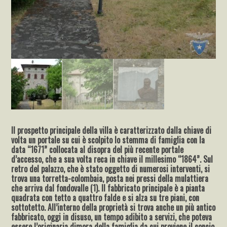
Il prospetto principale della villa è caratterizzato dalla chiave di
volta un portale su cui è scolpito lo stemma di famiglia con la
data “1671” collocata al disopra del più recente portale
d’accesso, che a sua volta reca in chiave il millesimo “1864”. Sul
retro del palazzo, che è stato oggetto di numerosi interventi, si
trova una torretta-colombaia, posta nei pressi della mulattiera
che arriva dal fondovalle (1). Il fabbricato principale è a pianta
quadrata con tetto a quattro falde e si alza su tre piani, con
sottotetto. All’interno della proprietà si trova anche un più antico
fabbricato, oggi in disuso, un tempo adibito a servizi, che poteva
essere l’originaria dimora della famiglia da cui proviene il concio