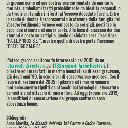
di giovane uomo ed una costruzione sormontata da una torre
merlata, simbolismi tratti probabilmente da idealità personali, o
da tradizioni familiari riferiti al Vescovo Adeodato Turchi. Entro
lo scudo di destra è rappresentato lo stemma della famiglia del
Vescovo Ferdinando Farnese composto da sei gigli, posti tre in
capo, due al centro ed uno in punta. Alla base di ciascuno dei due
stemmi è posto un cartiglio, quello di sinistra reca l’iscrizione
“F.A.T.L.P. 1802 S.E. “, mentre quello di destra porta l’incisione
“F.F.E.P. 1602 M.G.F.”
L’intero gruppo scultoreo fu interessato nel 2005 da un
intervento di restauro
per l’
IBC a cura di Archè Restauri
. Il
pilastro ed i manufatti in marmo innestati su di esso gravavano,
già dagli anni ’90, in condizioni di conservazione mediocri. Con il
lavoro di restauro del 2005 il pilastro ed i marmi vennero
meticolosamente ripuliti da attacchi battereologici, stuccature
cementizie ed attacchi di micro flore. Ad oggi (novembre 2019)
le condizioni di conservazione del gruppo scultoreo sono
abbastanza buone.
Bibliografia:
Anna Mavilla,
Le Maestà dell’alta Val Parma e Cedra
, Ravenna,