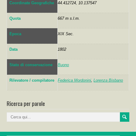
Coordinate Geografiche
44.412724, 10.137547
Quota
667 m s.l.m.
Epoca
XIX Sec.
Data
1802
Stato di conservazione
Buono
Rilevatore / compilatore
Federica Mordonini
,
Lorenza Bisbano
Ricerca per parole