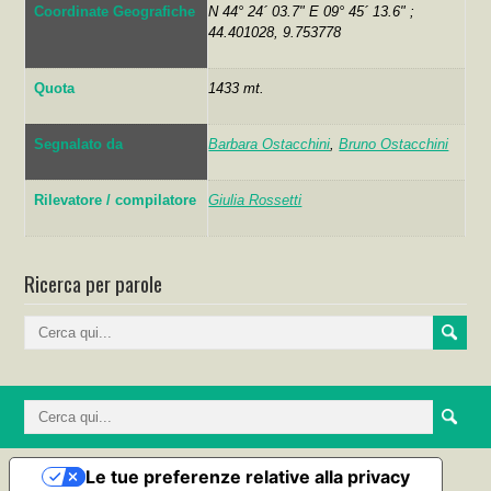
Coordinate Geografiche
N 44° 24´ 03.7" E 09° 45´ 13.6" ;
44.401028, 9.753778
Quota
1433 mt.
Segnalato da
Barbara Ostacchini
,
Bruno Ostacchini
Rilevatore / compilatore
Giulia Rossetti
Ricerca per parole
Le tue preferenze relative alla privacy