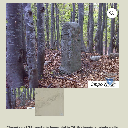
“Termine n°24, posto in luogo detto “il Prataccio al piede della