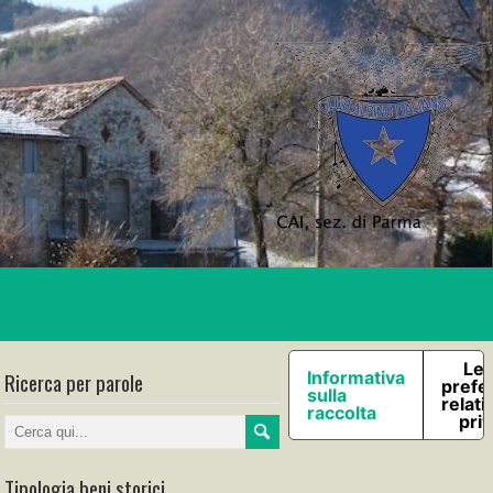
Le 
Ricerca per parole
Informativa
prefe
sulla
relati
raccolta
pri
Tipologia beni storici