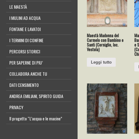
LE MAESTÀ
I MULINI AD ACQUA
FONTANE E LAVATOI
Maestà Madonna del
Ma
Carmelo con Bambino e
Ba
I TERMINI DI CONFINE
Santi (Corniglio, loc.
e 
Vestola)
(Co
PERCORSI STORICI
Ch
PER SAPERNE DI PIU’
Leggi tutto
COLLABORA ANCHE TU
DATI CENSIMENTO
ANDREA EMILIANI, SPIRITO GUIDA
PRIVACY
Il progetto “L’acqua e le macine”