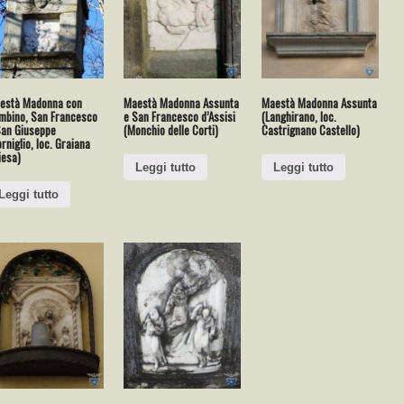
està Madonna con
Maestà Madonna Assunta
Maestà Madonna Assunta
mbino, San Francesco
e San Francesco d’Assisi
(Langhirano, loc.
San Giuseppe
(Monchio delle Corti)
Castrignano Castello)
rniglio, loc. Graiana
iesa)
Leggi tutto
Leggi tutto
Leggi tutto