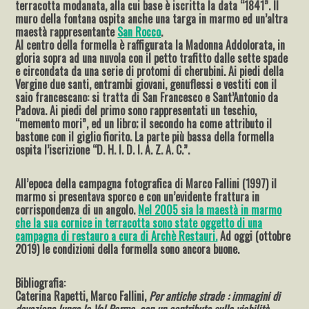
terracotta modanata, alla cui base è iscritta la data “1841”. Il
muro della fontana ospita anche una targa in marmo ed un’altra
maestà rappresentante
San Rocco
.
Al centro della formella è raffigurata la Madonna Addolorata, in
gloria sopra ad una nuvola con il petto trafitto dalle sette spade
e circondata da una serie di protomi di cherubini. Ai piedi della
Vergine due santi, entrambi giovani, genuflessi e vestiti con il
saio francescano: si tratta di San Francesco e Sant’Antonio da
Padova. Ai piedi del primo sono rappresentati un teschio,
“memento mori”, ed un libro; il secondo ha come attributo il
bastone con il giglio fiorito. La parte più bassa della formella
ospita l’iscrizione “D. H. I. D. I. A. Z. A. C.”.
All’epoca della campagna fotografica di Marco Fallini (1997) il
marmo si presentava sporco e con un’evidente frattura in
corrispondenza di un angolo.
Nel 2005 sia la maestà in marmo
che la sua cornice in terracotta sono state oggetto di una
campagna di restauro a cura di Archè Restauri.
Ad oggi (ottobre
2019) le condizioni della formella sono ancora buone.
Bibliografia:
Caterina Rapetti, Marco Fallini,
Per antiche strade : immagini di