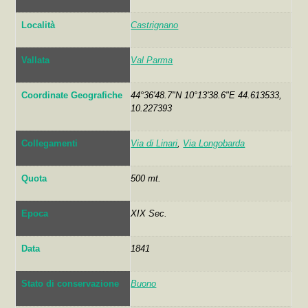
Località
Castrignano
Vallata
Val Parma
Coordinate Geografiche
44°36'48.7"N 10°13'38.6"E 44.613533,
10.227393
Collegamenti
Via di Linari
,
Via Longobarda
Quota
500 mt.
Epoca
XIX Sec.
Data
1841
Stato di conservazione
Buono