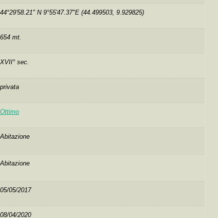
44°29'58.21" N 9°55'47.37"E (44.499503, 9.929825)
654 mt.
XVII° sec.
privata
Ottimo
Abitazione
Abitazione
05/05/2017
08/04/2020