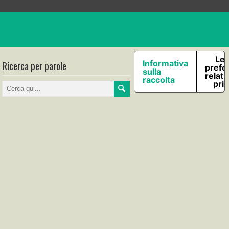
Le 
Ricerca per parole
Informativa
prefe
sulla
relati
raccolta
pri