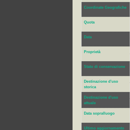
Coordinate Geografiche
Quota
Data
Proprietà
Stato di conservazione
Destinazione d'uso
storica
Destinazione d'uso
attuale
Data sopralluogo
Ultimo aggiornamento