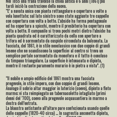
Nel 1855 una frana travolse la chiea antica e 6 anni (1861) più
tardi iniziò la costruzione della nuova.
“E’ a navata unica con pianta rettangolare e coperture a volte a
vela lunettate; sul lato sinistro sono state aggiunte tre cappelle
con copertura con volta a botte. L’abside ha forma pentagonale
ed ha copertura a spicchi, mentre il presbiterio ha copertura con
volta a botte. Il campanile si trova pochi metri dietro l’abside: ha
pianta quadrata ed è caratterizzato da cella con aperture a
trifora ed è sormontato da cuspide circondata da balconata. La
facciata, del 1861, è in stile neoclassico con due coppie di grandi
lesene che ne scandiscono la superficie: al centro si trova un
semplice portale sormontato da monofora e il tutto è concluso
da timpano triangolare. La superficie è intonacata e dipinta,
mentre il restante paramento murario è in pietra a vista”. (1)
“Il nobile e ampio edificio del 1861 mostra una facciata
pregevole, in stile impero, con due coppie di grandi lesene.
Analogo il sobrio altar maggior in laterizio (coevo), dipinto a finto
marmo; vi sta reimpiegato un tabernacoletto intagliato (primi
denni del ‘700), coevo alla pregevole acquasantiera in marmo a
destra dell’entrata.
La blaustra antistante all’altare pare confezionata usando quelle
delle cappelle (1820-40 circa) … In sagrestia anconetta dipinta,