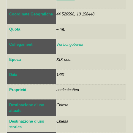
Coordinate Geografiche
44.520598, 10.158448
Quota
– mt.
Collegamenti
Via Longobarda
Epoca
XIX sec.
Data
1861
Proprietà
ecclesiastica
Destinazione d'uso
Chiesa
attuale
Destinazione d'uso
Chiesa
storica