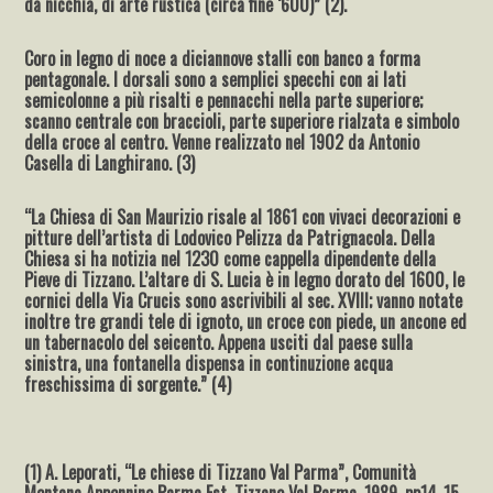
da nicchia, di arte rustica (circa fine ‘600)” (2).
Coro in legno di noce a diciannove stalli con banco a forma
pentagonale. I dorsali sono a semplici specchi con ai lati
semicolonne a più risalti e pennacchi nella parte superiore;
scanno centrale con braccioli, parte superiore rialzata e simbolo
della croce al centro. Venne realizzato nel 1902 da Antonio
Casella di Langhirano. (3)
“La Chiesa di San Maurizio risale al 1861 con vivaci decorazioni e
pitture dell’artista di Lodovico Pelizza da Patrignacola. Della
Chiesa si ha notizia nel 1230 come cappella dipendente della
Pieve di Tizzano. L’altare di S. Lucia è in legno dorato del 1600, le
cornici della Via Crucis sono ascrivibili al sec. XVIII; vanno notate
inoltre tre grandi tele di ignoto, un croce con piede, un ancone ed
un tabernacolo del seicento. Appena usciti dal paese sulla
sinistra, una fontanella dispensa in continuzione acqua
freschissima di sorgente.” (4)
(1) A. Leporati, “Le chiese di Tizzano Val Parma”, Comunità