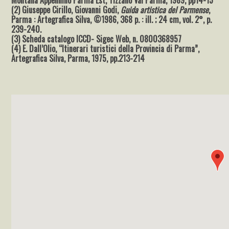
Montana Appennino Parma Est, Tizzano Val Parma, 1989, pp14-15
(2) Giuseppe Cirillo, Giovanni Godi,
Guida artistica del Parmense
,
Parma : Artegrafica Silva, ©1986, 368 p. : ill. ; 24 cm, vol. 2°, p.
239-240.
(3) Scheda catalogo ICCD- Sigec Web, n. 0800368957
(4) E. Dall’Olio, “Itinerari turistici della Provincia di Parma”,
Artegrafica Silva, Parma, 1975, pp.213-214