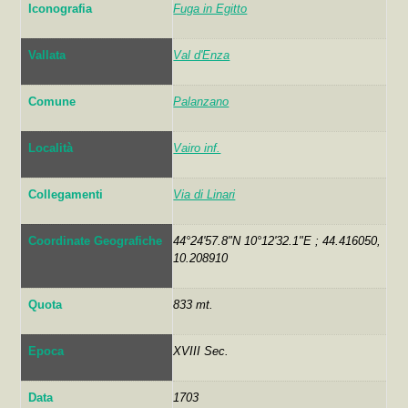
Iconografia
Fuga in Egitto
Vallata
Val d'Enza
Comune
Palanzano
Località
Vairo inf.
Collegamenti
Via di Linari
Coordinate Geografiche
44°24'57.8"N 10°12'32.1"E ; 44.416050,
10.208910
Quota
833 mt.
Epoca
XVIII Sec.
Data
1703