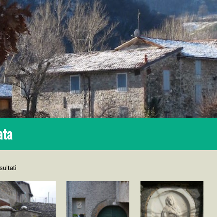
ata
sultati