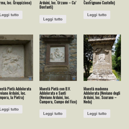
ma, loc. Groppizioso)
Arduini, loc. Urzano – Ca’
Castrignano Castello)
Bonfanti)
Leggi tutto
Leggi tutto
Leggi tutto
està Pietà Addolorata
Maestà Pietà con B.V.
Maestà madonna
viano Arduini, loc.
Addolorata e Santi
Addolorata (Neviano degli
pora, la Pietra)
(Neviano Arduini, loc.
Arduini, loc. Scurano –
Campora, Campo del Fico)
Neda)
Leggi tutto
Leggi tutto
Leggi tutto