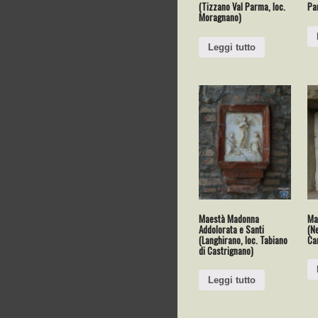
(Tizzano Val Parma, loc.
Par
Moragnano)
Leggi tutto
Maestà Madonna
Ma
Addolorata e Santi
(Ne
(Langhirano, loc. Tabiano
Cam
di Castrignano)
Leggi tutto