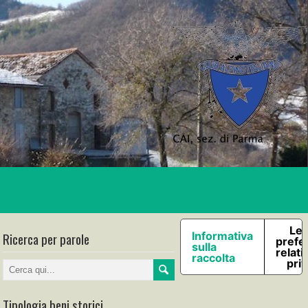
Le 
Ricerca per parole
Informativa
prefe
sulla
relati
raccolta
pri
Tipologia beni storici