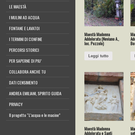
LE MAESTÀ
I MULINI AD ACQUA
FONTANE E LAVATOI
Maestà Madonna
Ma
Addolorata (Neviano A.,
Add
I TERMINI DI CONFINE
loc. Pozzolo)
Bo
PERCORSI STORICI
Leggi tutto
PER SAPERNE DI PIU’
COLLABORA ANCHE TU
DATI CENSIMENTO
ANDREA EMILIANI, SPIRITO GUIDA
PRIVACY
Il progetto “L’acqua e le macine”
Maestà Madonna
Ma
Addolorata e Santi
set