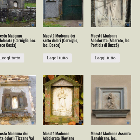
està Madonna
Maestà Madonna dei
Maestà Madonna
olorata (Corniglio, loc.
sette dolori (Corniglio,
Addolorata (Albareto, loc.
sco Costa)
loc. Bosco)
Portiola di Buzzò)
Leggi tutto
Leggi tutto
Leggi tutto
està Madonna dei
Maestà Madonna
Maestà Madonna Assunta
te dolori (Tizzano Val
Addolorata (Neviano
(Langhirano, loc.