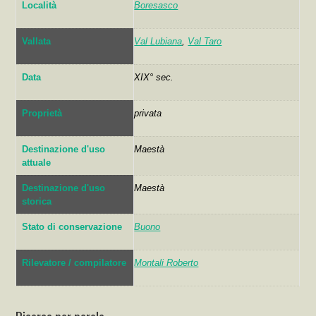
Località
Boresasco
Vallata
Val Lubiana
,
Val Taro
Data
XIX° sec.
Proprietà
privata
Destinazione d'uso
Maestà
attuale
Destinazione d'uso
Maestà
storica
Stato di conservazione
Buono
Rilevatore / compilatore
Montali Roberto