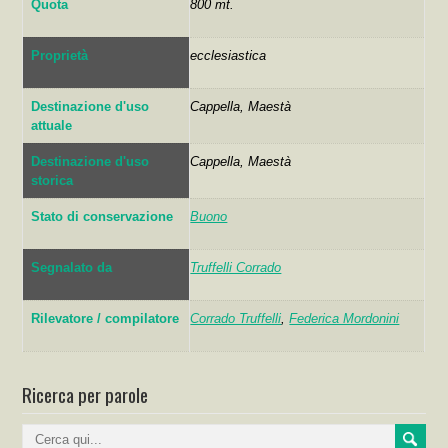
Quota
800 mt.
Proprietà
ecclesiastica
Destinazione d'uso
Cappella, Maestà
attuale
Destinazione d'uso
Cappella, Maestà
storica
Stato di conservazione
Buono
Segnalato da
Truffelli Corrado
Rilevatore / compilatore
Corrado Truffelli
,
Federica Mordonini
Ricerca per parole