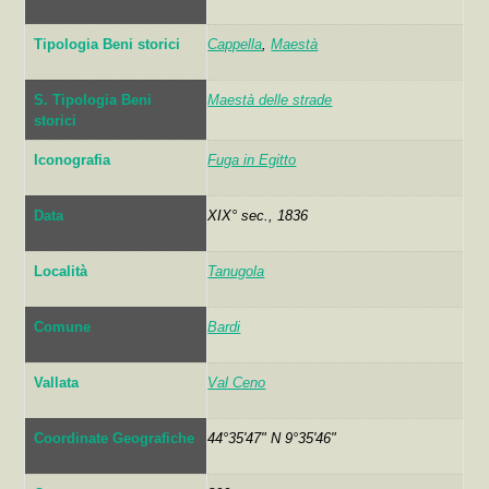
Tipologia Beni storici
Cappella
,
Maestà
S. Tipologia Beni
Maestà delle strade
storici
Iconografia
Fuga in Egitto
Data
XIX° sec., 1836
Località
Tanugola
Comune
Bardi
Vallata
Val Ceno
Coordinate Geografiche
44°35'47" N 9°35'46"