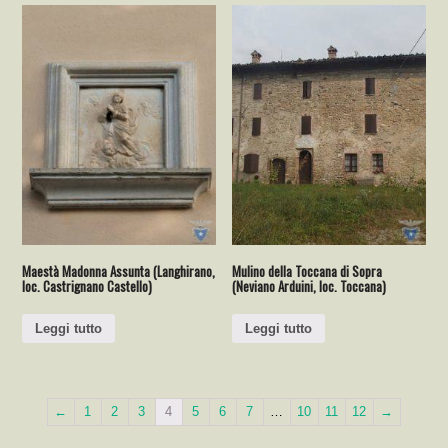
Maestà Madonna Assunta (Langhirano,
Mulino della Toccana di Sopra
loc. Castrignano Castello)
(Neviano Arduini, loc. Toccana)
Leggi tutto
Leggi tutto
←
1
2
3
4
5
6
7
…
10
11
12
→